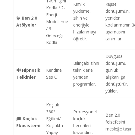
1-Kimliğini
Kimlik
Kişisel
Kodla / 2-
yükleme,
dönüşümün,
Enerji
💫 Ben 2.0
zihin ve
yeniden
Modelleme
Atölyeler
enerjiyle
kodlanmanın ü
/ 3-
hizalanmayı
aşamasını
Geleceği
öğretir.
tanımlar.
Kodla
Duygusal
Bilinçaltı zihni
dönüşümü
🔊 Hipnotik
Kendine
tekniklerle
günlük
Telkinler
Ses Ol
yeniden
alışkanlığa
programlar.
dönüştürür,
yükler.
Koçluk
360°
Profesyonel
Ben 2.0
🎓 Koçluk
Eğitimi/
koçluk
felsefesini
Ekosistemi
Koçlukta
becerileri
mesleğe taşır.
Yapay
kazandırır.