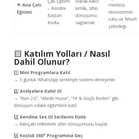
Çatı Eğitimi
olarak kalıcı
🌟
Ana Çatı
merkezi;
– Kendini
kimlik, zihin
Eğitimi
ekosistemin
Baştan
dönüşümü
ruhu ve felsefi
Kodla
sağlamak.
çekirdeği.
🟨
Katılım Yolları / Nasıl
Dahil Olunur?
1️⃣
Mini Programlara Katıl
→ 5 günlük WhatsApp serileriyle sistemi deneyimle.
2️⃣
Atölyelere Dahil Ol
→ “Ben 2.0”, “Ailede Huzur”, “Fit & Güçlü Beden” gibi
dönüşüm odaklı eğitimlere katıl.
3️⃣
Kendine Ses Ol Serilerini Dinle
→ Bilinçaltı telkinlerle zihin dönüşümünü başlat.
4️⃣
Koçluk 360° Programına Geç