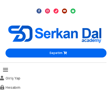
Sepetim

Giriş Yap

Hesabım