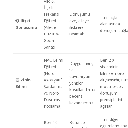
Aile &
İlişkiler
Frekansı
Dönüşümü
Tüm ilişki
💞 İlişki
Eğitimi
eve, aileye,
alanlarında
Dönüşümü
(Ailede
ilişkilere
dönüşüm sağla
Huzur &
taşımak.
Geçim
Sanatı)
NAC Bilimi
Ben 2.0
Duygu, inanç
Eğitimi
sisteminin
ve
(Nöro
bilimsel-nöro
davranışları
🧬
Zihin
Asosiyatif
altyapısıdır; tü
yeniden
Bilimi
Şartlanma
modüllerdeki
koşullandırma
ve Nöro
dönüşüm
becerisi
Davranış
prensiplerini
kazandırmak.
Kodlama)
açıklar
Tüm diğer
Ben 2.0
Bütünsel
eğitimlerin ana