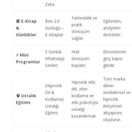
Zeka
Farkındalık ve
📘 E-Kitap
Ben 2.0
Eğitimleri,
pratik
&
Günlüğü –
atölyeleri
dönüşüm
Günlükler
E-Kitaplar
destekler.
sağlar.
5 Günlük
Hızlı
Ekosistemin
⚡ Mini
WhatsApp
dönüşüm
giriş kapısı
Programlar
Serileri
başlatır.
gibidir.
Tüm marka
Hipnotik etki
(Hipnotik
dilinin
dili, zihin
Dil &
sinirbilimsel ve
🧠 Ustalık
kodlama ve
Kodlama)
hipnotik
Eğitimi
etki psikolojisi
Ustalığı
iletişimsel
ustalığı
Eğitimi
altyapısını
kazandırmak.
oluşturur.